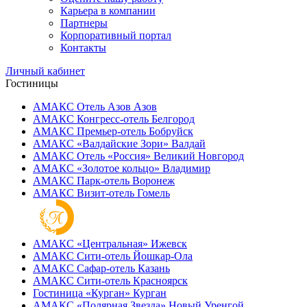
Карьера в компании
Партнеры
Корпоративный портал
Контакты
Личный кабинет
Гостиницы
АМАКС Отель ‎Азов
Азов
АМАКС Конгресс-отель
Белгород
АМАКС Премьер-отель
Бобруйск
АМАКС «‎Валдайские Зори»
Валдай
АМАКС Отель «‎Россия»
Великий Новгород
АМАКС «‎Золотое кольцо»
Владимир
АМАКС Парк-отель
Воронеж
АМАКС Визит-отель
Гомель
АМАКС «‎Центральная»
Ижевск
АМАКС Сити-отель
Йошкар-Ола
АМАКС Сафар-отель
Казань
АМАКС Сити-отель
Красноярск
Гостиница «‎Курган»
Курган
АМАКС «Полярная Звезда»
Новый Уренгой