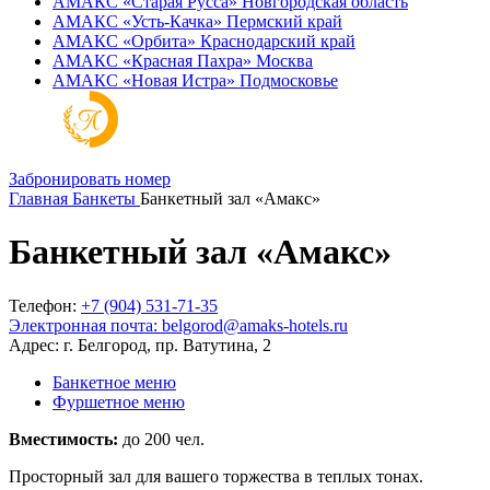
АМАКС «‎Старая Русса»
Новгородская область
АМАКС «‎Усть-Качка»
Пермский край
АМАКС «‎Орбита»
Краснодарский край
АМАКС «‎Красная Пахра»
Москва
АМАКС «‎Новая Истра»
Подмосковье
Забронировать номер
Главная
Банкеты
Банкетный зал «Амакс»
Банкетный зал «Амакс»
Телефон:
+7 (904) 531-71-35
Электронная почта:
belgorod@amaks-hotels.ru
Адрес: г. Белгород, пр. Ватутина, 2
Банкетное меню
Фуршетное меню
Вместимость:
до 200 чел.
Просторный зал для вашего торжества в теплых тонах.