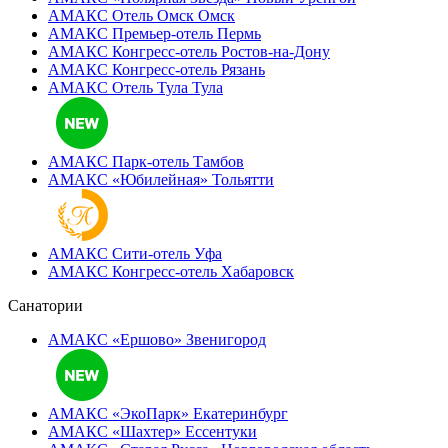
АМАКС Отель ‎Омск
Омск
АМАКС Премьер-отель
Пермь
АМАКС Конгресс-отель
Ростов-на-Дону
АМАКС Конгресс-отель
Рязань
АМАКС Отель Тула
Тула
АМАКС Парк-отель
Тамбов
АМАКС «‎Юбилейная»
Тольятти
АМАКС Сити-отель
Уфа
АМАКС Конгресс-отель
Хабаровск
Санатории
АМАКС «Ершово»
Звенигород
АМАКС «ЭкоПарк»
Екатеринбург
АМАКС «‎Шахтер»
Ессентуки